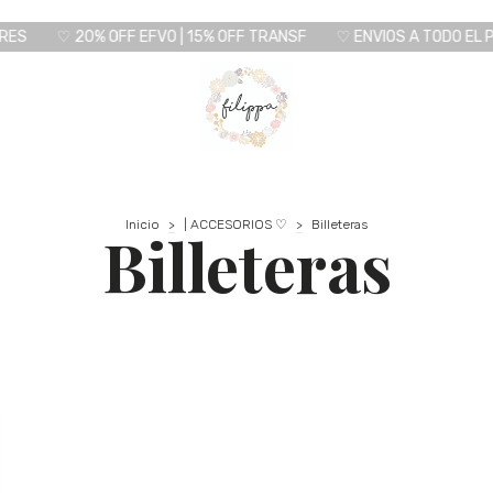
♡ 20% OFF EFVO | 15% OFF TRANSF
♡ ENVIOS A TODO EL PAIS
Inicio
>
| ACCESORIOS ♡
>
Billeteras
Billeteras